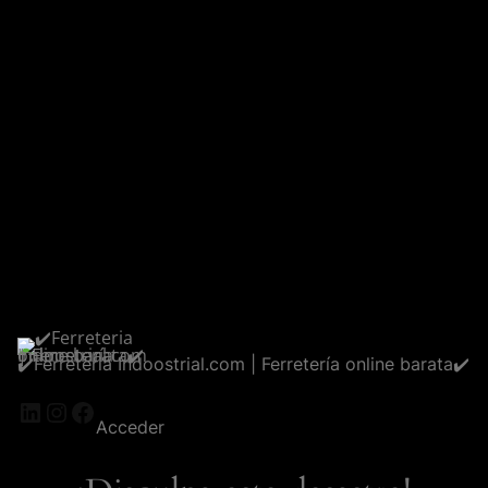
✔️Ferreteria Indoostrial.com | Ferretería online barata✔️
LinkedIn
Instagram
Facebook
Acceder