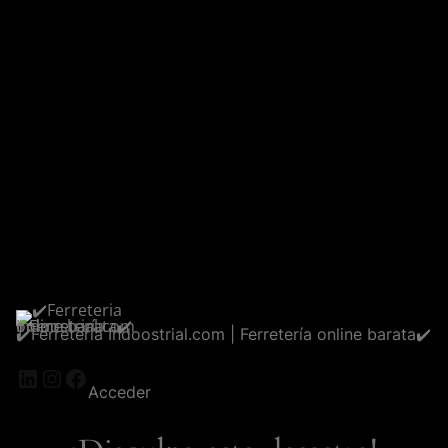
✔️Ferreteria Indoostrial.com | Ferretería online barata✔️
LinkedIn
Instagram
Facebook
Acceder