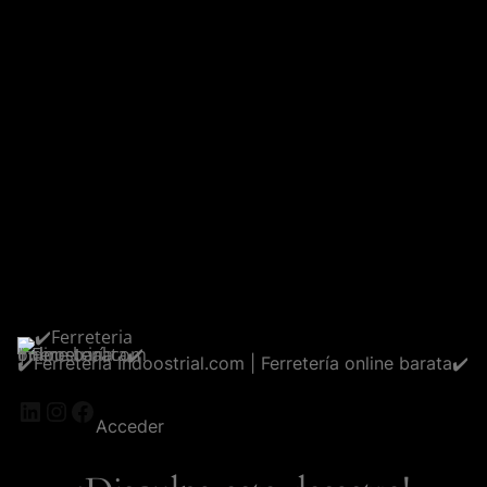
✔️Ferreteria Indoostrial.com | Ferretería online barata✔️
LinkedIn
Instagram
Facebook
Acceder