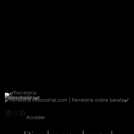
✔️Ferreteria Indoostrial.com | Ferretería online barata✔️
LinkedIn
Instagram
Facebook
Acceder