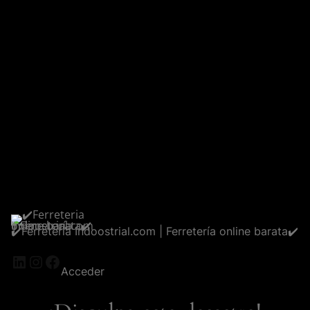
✔️Ferreteria Indoostrial.com | Ferretería online barata✔️
LinkedIn
Instagram
Facebook
Acceder