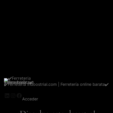
✔️Ferreteria Indoostrial.com | Ferretería online barata✔️
LinkedIn
Instagram
Facebook
Acceder