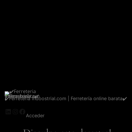
✔️Ferreteria Indoostrial.com | Ferretería online barata✔️
LinkedIn
Instagram
Facebook
Acceder