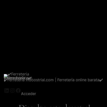
✔️Ferreteria Indoostrial.com | Ferretería online barata✔️
LinkedIn
Instagram
Facebook
Acceder