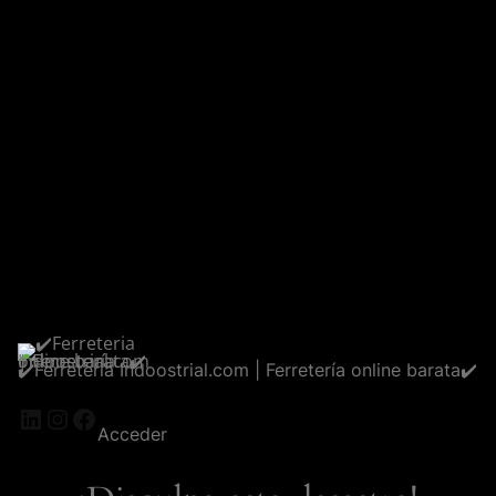
✔️Ferreteria Indoostrial.com | Ferretería online barata✔️
LinkedIn
Instagram
Facebook
Acceder