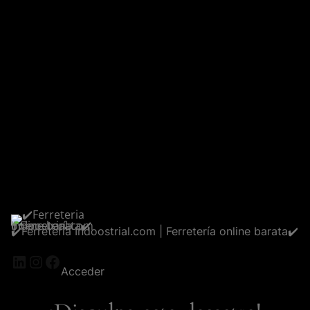
✔️Ferreteria Indoostrial.com | Ferretería online barata✔️
LinkedIn
Instagram
Facebook
Acceder