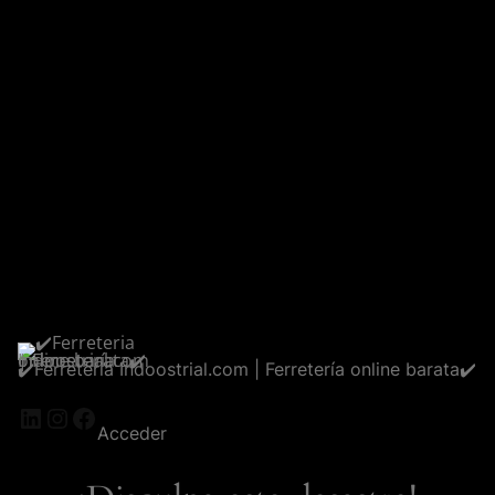
✔️Ferreteria Indoostrial.com | Ferretería online barata✔️
LinkedIn
Instagram
Facebook
Acceder