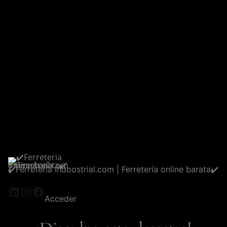
✔️Ferreteria Indoostrial.com | Ferretería online barata✔️
LinkedIn
Instagram
Facebook
Acceder