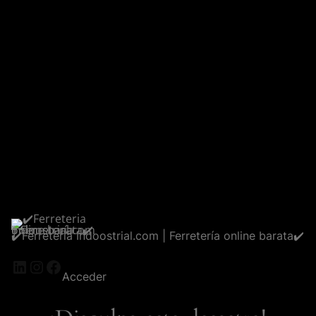
✔️Ferreteria Indoostrial.com | Ferretería online barata✔️
LinkedIn
Instagram
Facebook
Acceder