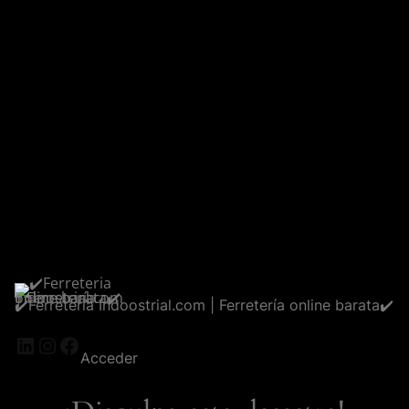
✔️Ferreteria Indoostrial.com | Ferretería online barata✔️
LinkedIn
Instagram
Facebook
Acceder