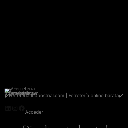
✔️Ferreteria Indoostrial.com | Ferretería online barata✔️
LinkedIn
Instagram
Facebook
Acceder