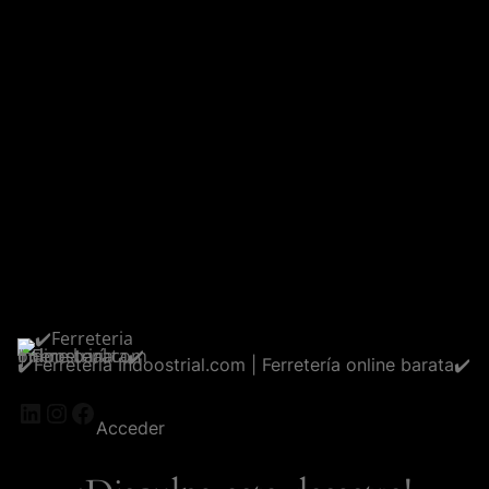
✔️Ferreteria Indoostrial.com | Ferretería online barata✔️
LinkedIn
Instagram
Facebook
Acceder