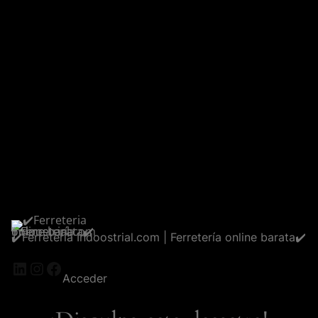
✔️Ferreteria Indoostrial.com | Ferretería online barata✔️
LinkedIn
Instagram
Facebook
Acceder