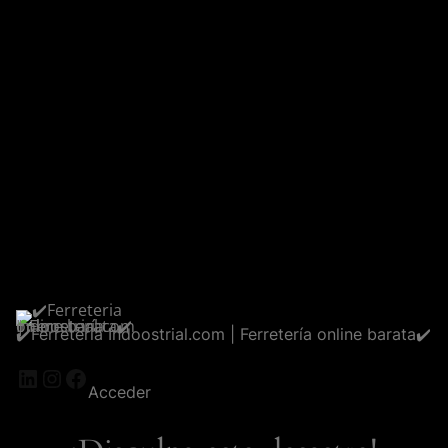
✔️Ferreteria Indoostrial.com | Ferretería online barata✔️
LinkedIn
Instagram
Facebook
Acceder