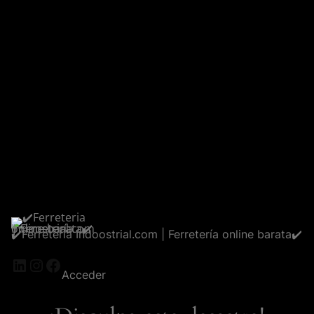
✔️Ferreteria Indoostrial.com | Ferretería online barata✔️
LinkedIn
Instagram
Facebook
Acceder