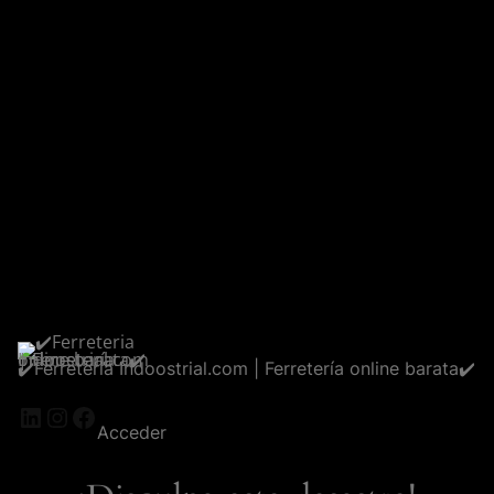
✔️Ferreteria Indoostrial.com | Ferretería online barata✔️
LinkedIn
Instagram
Facebook
Acceder