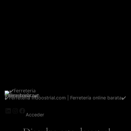
✔️Ferreteria Indoostrial.com | Ferretería online barata✔️
LinkedIn
Instagram
Facebook
Acceder