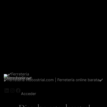
✔️Ferreteria Indoostrial.com | Ferretería online barata✔️
LinkedIn
Instagram
Facebook
Acceder