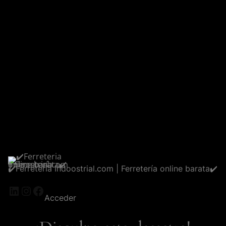
✔️Ferreteria Indoostrial.com | Ferretería online barata✔️
LinkedIn
Instagram
Facebook
Acceder