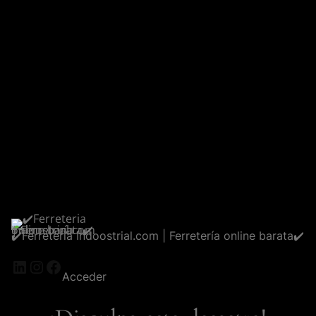
✔️Ferreteria Indoostrial.com | Ferretería online barata✔️
LinkedIn
Instagram
Facebook
Acceder