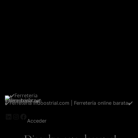
✔️Ferreteria Indoostrial.com | Ferretería online barata✔️
LinkedIn
Instagram
Facebook
Acceder