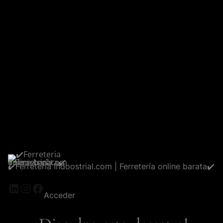
✔️Ferreteria Indoostrial.com | Ferretería online barata✔️
LinkedIn
Instagram
Facebook
Acceder