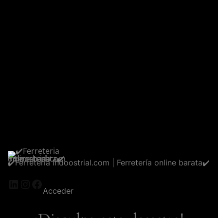
✔️Ferreteria Indoostrial.com | Ferretería online barata✔️
LinkedIn
Instagram
Facebook
Acceder