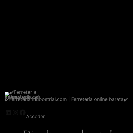
✔️Ferreteria Indoostrial.com | Ferretería online barata✔️
LinkedIn
Instagram
Facebook
Acceder