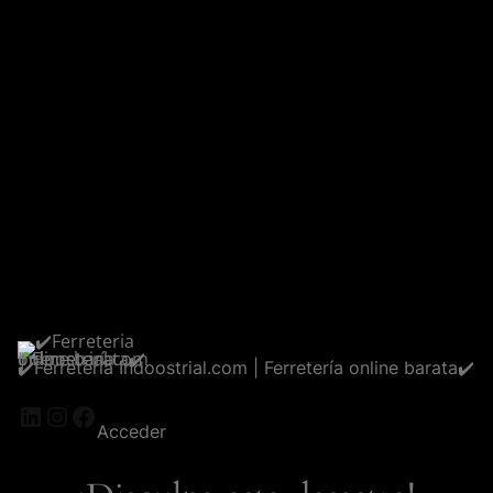
✔️Ferreteria Indoostrial.com | Ferretería online barata✔️
LinkedIn
Instagram
Facebook
Acceder