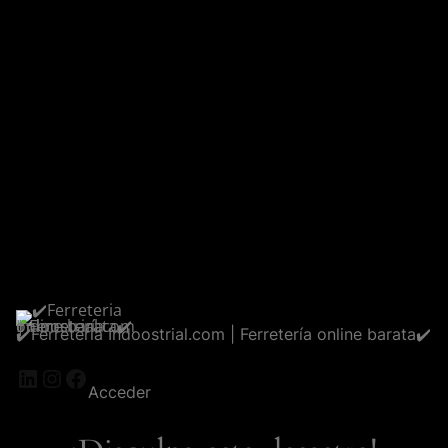
✔️Ferreteria Indoostrial.com | Ferretería online barata✔️
LinkedIn
Instagram
Facebook
Acceder