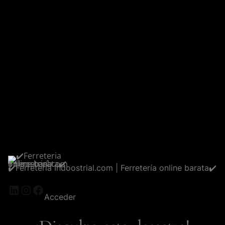
✔️Ferreteria Indoostrial.com | Ferretería online barata✔️
LinkedIn
Instagram
Facebook
Acceder