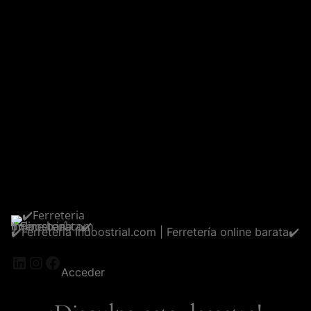
✔️Ferreteria Indoostrial.com | Ferretería online barata✔️
LinkedIn
Instagram
Facebook
Acceder