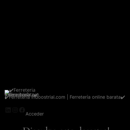
✔️Ferreteria Indoostrial.com | Ferretería online barata✔️
LinkedIn
Instagram
Facebook
Acceder