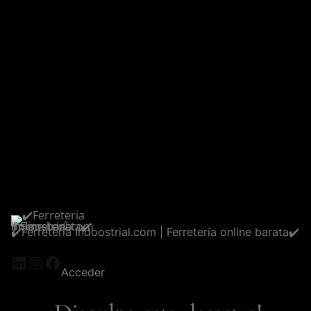
✔️Ferreteria Indoostrial.com | Ferretería online barata✔️
LinkedIn
Instagram
Facebook
Acceder