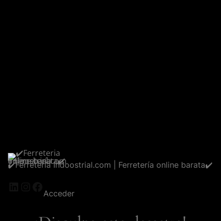
✔️Ferreteria Indoostrial.com | Ferretería online barata✔️
LinkedIn
Instagram
Facebook
Acceder