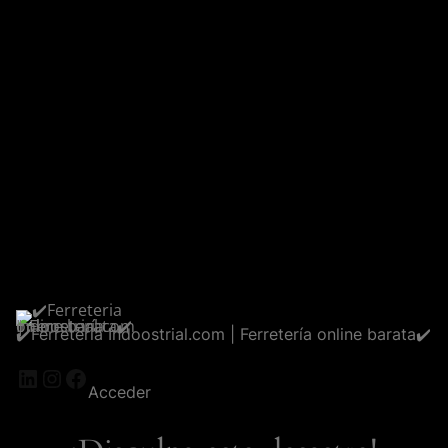
✔️Ferreteria Indoostrial.com | Ferretería online barata✔️
LinkedIn
Instagram
Facebook
Acceder