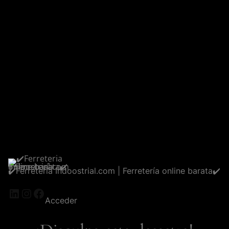
✔️Ferreteria Indoostrial.com | Ferretería online barata✔️
LinkedIn
Instagram
Facebook
Acceder