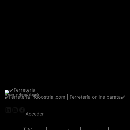
✔️Ferreteria Indoostrial.com | Ferretería online barata✔️
LinkedIn
Instagram
Facebook
Acceder