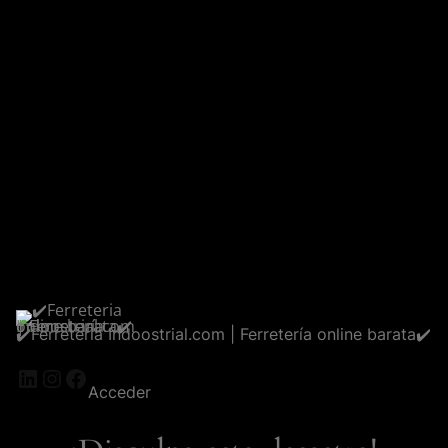
✔️Ferreteria Indoostrial.com | Ferretería online barata✔️
LinkedIn
Instagram
Facebook
Acceder