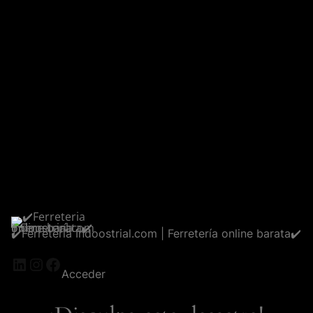
✔️Ferreteria Indoostrial.com | Ferretería online barata✔️
LinkedIn
Instagram
Facebook
Acceder