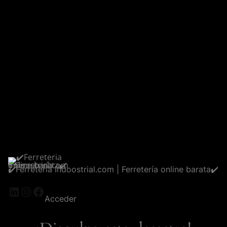
✔️Ferreteria Indoostrial.com | Ferretería online barata✔️
LinkedIn
Instagram
Facebook
Acceder