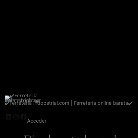
✔️Ferreteria Indoostrial.com | Ferretería online barata✔️
LinkedIn
Instagram
Facebook
Acceder