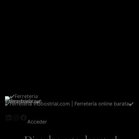
✔️Ferreteria Indoostrial.com | Ferretería online barata✔️
LinkedIn
Instagram
Facebook
Acceder