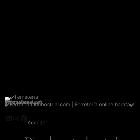
✔️Ferreteria Indoostrial.com | Ferretería online barata✔️
LinkedIn
Instagram
Facebook
Acceder