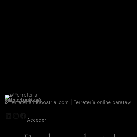
✔️Ferreteria Indoostrial.com | Ferretería online barata✔️
LinkedIn
Instagram
Facebook
Acceder