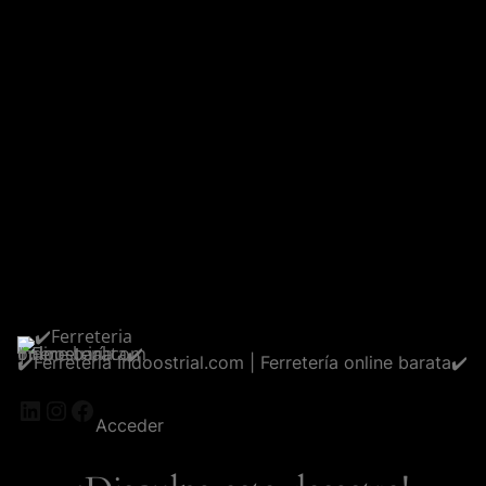
✔️Ferreteria Indoostrial.com | Ferretería online barata✔️
LinkedIn
Instagram
Facebook
Acceder