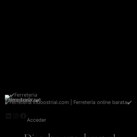
✔️Ferreteria Indoostrial.com | Ferretería online barata✔️
LinkedIn
Instagram
Facebook
Acceder