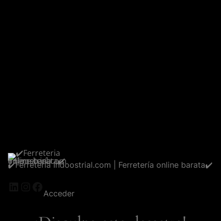
✔️Ferreteria Indoostrial.com | Ferretería online barata✔️
LinkedIn
Instagram
Facebook
Acceder