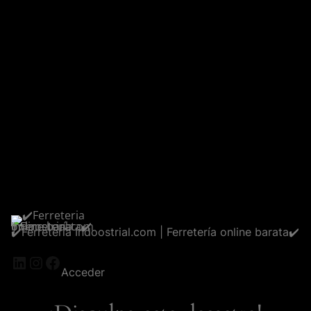
✔️Ferreteria Indoostrial.com | Ferretería online barata✔️
LinkedIn
Instagram
Facebook
Acceder