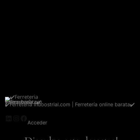
✔️Ferreteria Indoostrial.com | Ferretería online barata✔️
LinkedIn
Instagram
Facebook
Acceder